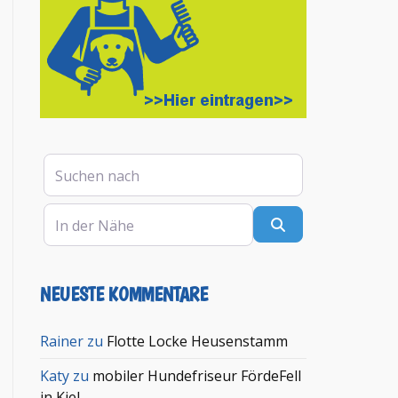
Suchen nach
In der Nähe
Suchen
NEUESTE KOMMENTARE
en
Rainer
zu
Flotte Locke Heusenstamm
Katy
zu
mobiler Hundefriseur FördeFell
in Kiel