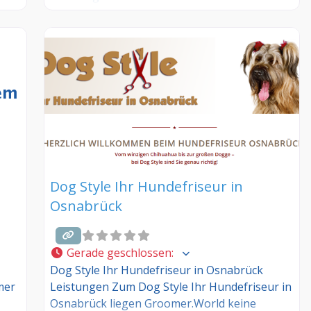
ind
Sprechzeiten, Leistungen und weitere Infos –
n
jetzt kostenlos anmelden! Sind Sie Kunde
dieses Hundesalons? Dann teilen Sie Ihre
Erfahrungen über die Kommentarfunktion
unten mit anderen Hundebesitzer/innen!
Dog Style Ihr Hundefriseur in
Osnabrück
Gerade geschlossen
:
Dog Style Ihr Hundefriseur in Osnabrück
mer
Leistungen Zum Dog Style Ihr Hundefriseur in
Osnabrück liegen Groomer.World keine