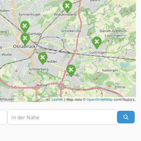
Leaflet
| Map data ©
OpenStreetMap
contributors
In der Nähe
Such