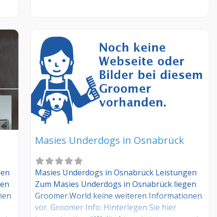
Sie Kunde dieses Hundesalons? Dann teilen
Sie Ihre Erfahrungen über die
s –
Kommentarfunktion unten mit anderen
Hundebesitzer/innen!
Masies Underdogs in Osnabrück
Masies Underdogs in Osnabrück Leistungen
gen
Zum Masies Underdogs in Osnabrück liegen
gen
Groomer.World keine weiteren Informationen
nen
vor. Groomer Info: Hinterlegen Sie hier