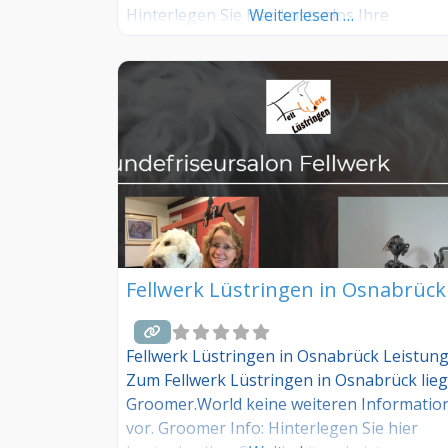
Hinterlegen Sie hier kostenlos Ihre
Weiterlesen …
Sprechzeiten, Leistungen und weitere Info
jetzt kostenlos anmelden! Sind Sie Kunde
dieses Hundesalons? Dann teilen Sie Ihre
Erfahrungen über die Kommentarfunktion
unten mit anderen Hundebesitzer/innen!
Fellwerk Lüstringen in Osnabrück
Fellwerk Lüstringen in Osnabrück Leistun
Zum Fellwerk Lüstringen in Osnabrück lie
Groomer.World keine weiteren Informatio
vor. Groomer Info: Hinterlegen Sie hier