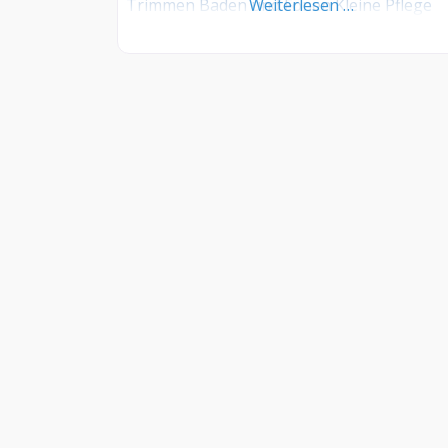
Trimmen Baden und Fönen Kleine Pflege
Weiterlesen …
INFORMATIONEN
–
FAQ
–
Kontakt
–
Impressum