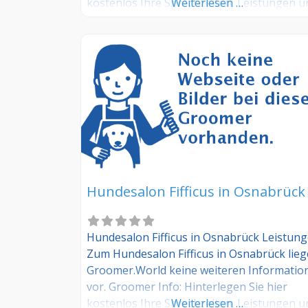
kostenlos Ihre Sprechzeiten, Leistungen u
Weiterlesen …
weitere Infos – jetzt kostenlos anmelden! S
Sie Kunde dieses Hundesalons? Dann teile
Sie Ihre Erfahrungen über die
Kommentarfunktion unten mit anderen
Hundebesitzer/innen!
Hundesalon Fifficus in Osnabrück
Hundesalon Fifficus in Osnabrück Leistun
Zum Hundesalon Fifficus in Osnabrück lie
Groomer.World keine weiteren Informatio
vor. Groomer Info: Hinterlegen Sie hier
kostenlos Ihre Sprechzeiten, Leistungen u
Weiterlesen …