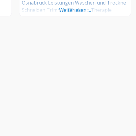
Osnabrück Leistungen Waschen und Trockne
Schneiden Trimmen Thalasso Therapie
Weiterlesen …
KONTAKT
Groomers.World by Internetactive GmbH
+49 69-34869328