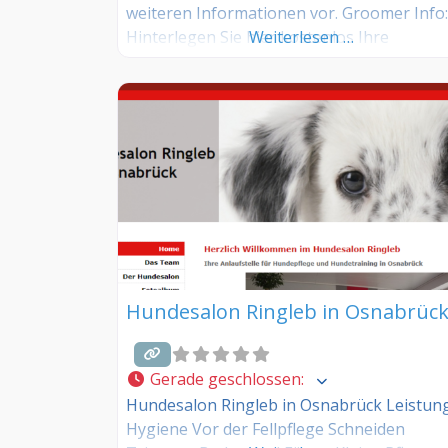
weiteren Informationen vor. Groomer Info:
Hinterlegen Sie hier kostenlos Ihre
Weiterlesen …
Sprechzeiten, Leistungen und weitere Info
jetzt kostenlos anmelden! Sind Sie Kunde
dieses Hundesalons? Dann teilen Sie Ihre
Erfahrungen über die Kommentarfunktion
unten mit anderen Hundebesitzer/innen!
Hundesalon Ringleb in Osnabrüc
Gerade geschlossen
:
Hundesalon Ringleb in Osnabrück Leistun
Hygiene Vor der Fellpflege Schneiden