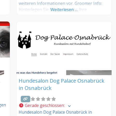
weiteren Informationen vor. Groomer Info:
Hinterlegen Sie hier kostenlos Ihre
Weiterlesen …
s –
Sprechzeiten, Leistungen und weitere Infos –
jetzt kostenlos anmelden! Sind Sie Kunde
dieses Hundesalons? Dann teilen Sie Ihre
Erfahrungen über die Kommentarfunktion
unten mit anderen Hundebesitzer/innen!
k
Hundesalon Dog Palace Osnabrück
in Osnabrück
gen
Gerade geschlossen
:
Hundesalon Dog Palace Osnabrück in