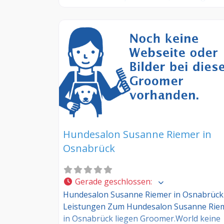
weitere Infos – jetzt kostenlos anmelden! S
Sie Kunde dieses Hundesalons? Dann teile
Sie Ihre Erfahrungen über die
Kommentarfunktion unten mit anderen
Hundebesitzer/innen!
Hundesalon Susanne Riemer in
Osnabrück
Gerade geschlossen
:
Hundesalon Susanne Riemer in Osnabrück
Leistungen Zum Hundesalon Susanne Rie
in Osnabrück liegen Groomer.World keine