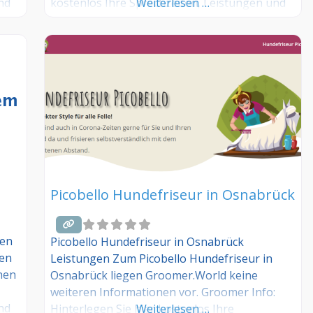
kostenlos Ihre Sprechzeiten, Leistungen und
Weiterlesen …
nd
weitere Infos – jetzt kostenlos anmelden! Sind
ind
Sie Kunde dieses Hundesalons? Dann teilen
n
Sie Ihre Erfahrungen über die
Kommentarfunktion unten mit anderen
Hundebesitzer/innen!
Picobello Hundefriseur in Osnabrück
gen
Picobello Hundefriseur in Osnabrück
gen
Leistungen Zum Picobello Hundefriseur in
nen
Osnabrück liegen Groomer.World keine
weiteren Informationen vor. Groomer Info:
nd
Hinterlegen Sie hier kostenlos Ihre
Weiterlesen …