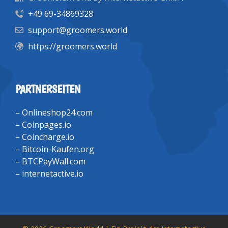
+49 69-34869328
support@groomers.world
https://groomers.world
PARTNERSEITEN
–
Onlineshop24.com
–
Coinpages.io
–
Coincharge.io
–
Bitcoin-Kaufen.org
–
BTCPayWall.com
–
internetactive.io