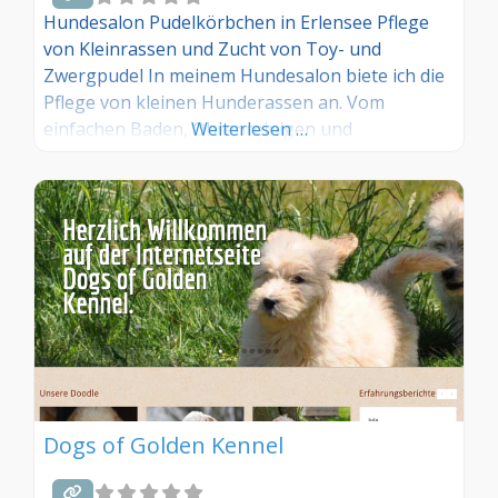
Hundesalon Pudelkörbchen in Erlensee Pflege
von Kleinrassen und Zucht von Toy- und
Zwergpudel In meinem Hundesalon biete ich die
Pflege von kleinen Hunderassen an. Vom
einfachen Baden, Ohrenreinigen und
Weiterlesen …
Krallenschneiden bis hin zu medizinischen
Bädern oder das Scheren Ihres Pudels für eine
Ausstellung. Neben der Pflege züchte ich Toy-
und Zwergpudel ausschließlich in weiß mit dem
Zwingernamen „dour’s en peluche
Dogs of Golden Kennel