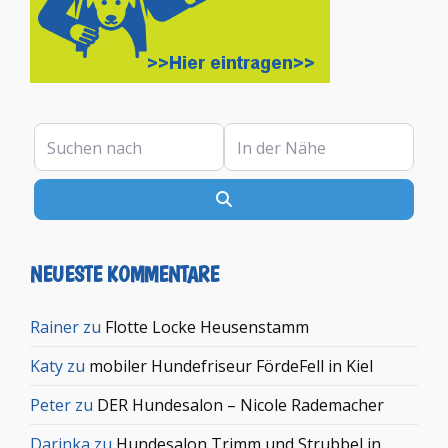
Suchen nach
In der Nähe
Suchen
NEUESTE KOMMENTARE
Rainer
zu
Flotte Locke Heusenstamm
Katy
zu
mobiler Hundefriseur FördeFell in Kiel
Peter
zu
DER Hundesalon – Nicole Rademacher
Darinka
zu
Hundesalon Trimm und Strubbel in