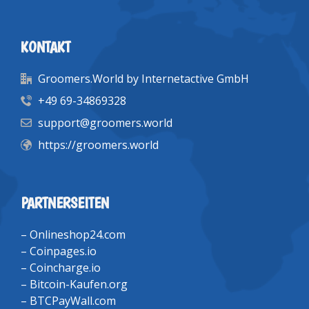
KONTAKT
Groomers.World by Internetactive GmbH
+49 69-34869328
support@groomers.world
https://groomers.world
PARTNERSEITEN
–
Onlineshop24.com
–
Coinpages.io
–
Coincharge.io
–
Bitcoin-Kaufen.org
–
BTCPayWall.com