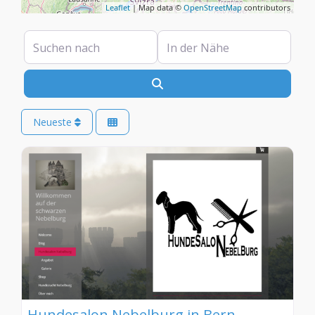
Leaflet
| Map data ©
OpenStreetMap
contributors
Suchen nach
In der Nähe
Suchen
Neueste
Hundesalon Nebelburg in Bern