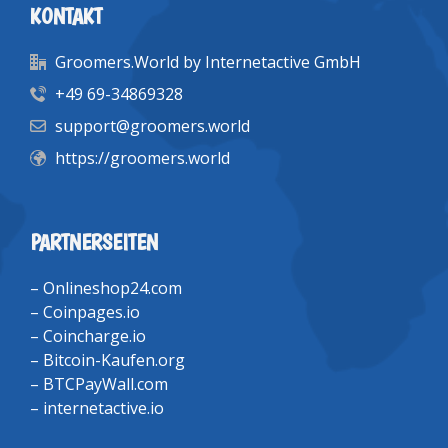
KONTAKT
Groomers.World by Internetactive GmbH
+49 69-34869328
support@groomers.world
https://groomers.world
PARTNERSEITEN
–
Onlineshop24.com
–
Coinpages.io
–
Coincharge.io
–
Bitcoin-Kaufen.org
–
BTCPayWall.com
–
internetactive.io