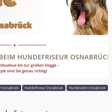
Nächstes
 Osnabrück
Hundefriseur Osnabrück
Hundesalon Osnabrück