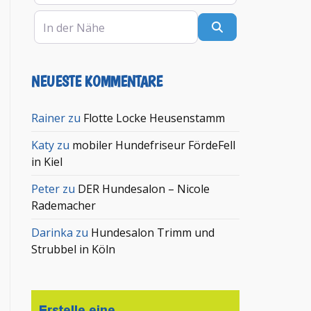
In der Nähe
Suchen
NEUESTE KOMMENTARE
Rainer
zu
Flotte Locke Heusenstamm
Katy
zu
mobiler Hundefriseur FördeFell
in Kiel
Peter
zu
DER Hundesalon – Nicole
Rademacher
Darinka
zu
Hundesalon Trimm und
Strubbel in Köln