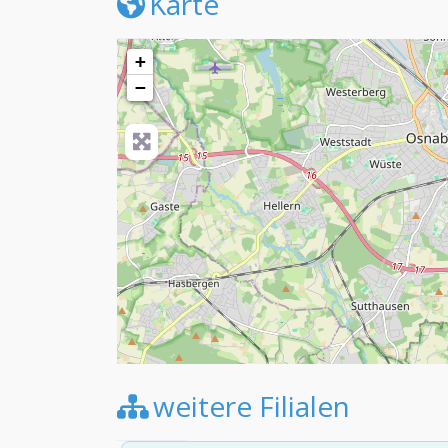
Karte
+
−
weitere Filialen