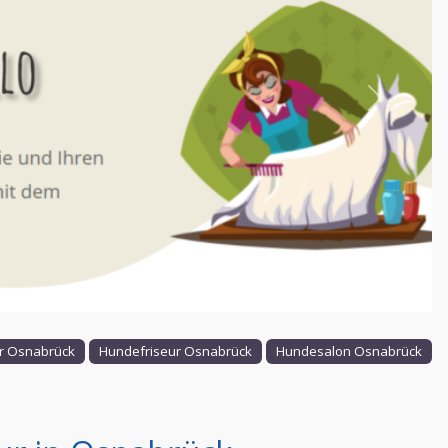
Nächstes
 Osnabrück
Hundefriseur Osnabrück
Hundesalon Osnabrück