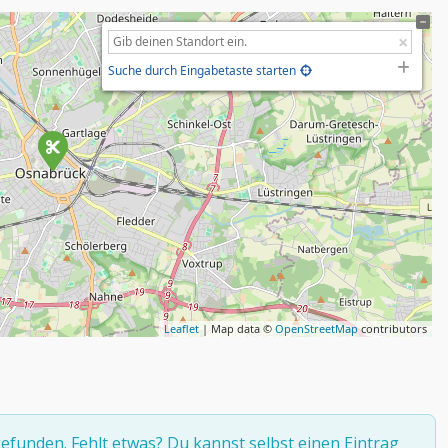
Suche durch Eingabetaste starten
Leaflet
| Map data ©
OpenStreetMap
contributors
efunden. Fehlt etwas? Du kannst selbst
einen Eintrag