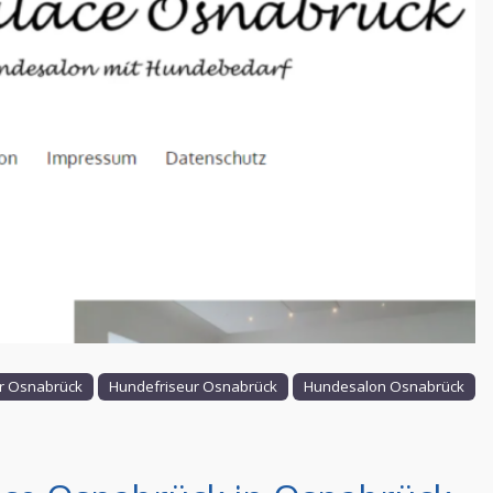
Nächstes
 Osnabrück
Hundefriseur Osnabrück
Hundesalon Osnabrück