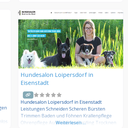
anmelden! Sind Sie Kunde dieses
Hundesalons? Dann teilen Sie Ihre
Erfahrungen über die Kommentarfunktion
unten mit anderen Hundebesitzer/innen!
Hundesalon Loipersdorf in
Eisenstadt
Hundesalon Loipersdorf in Eisenstadt
egen
Leistungen Schneiden Scheren Bürsten
Trimmen Baden und Föhnen Krallenpflege
nlos
Ohrenpflege Augenpflege Carding Trocknen
Weiterlesen …