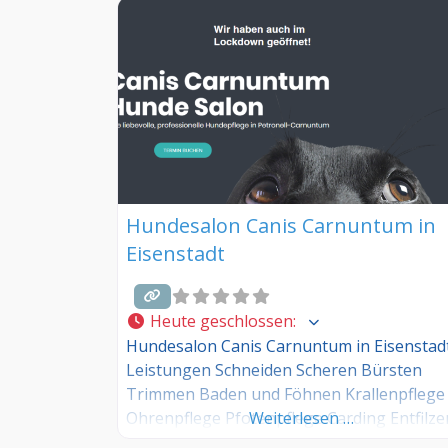
Hundesalon Canis Carnuntum in
Eisenstadt
Heute geschlossen
:
Hundesalon Canis Carnuntum in Eisenstad
Leistungen Schneiden Scheren Bürsten
Trimmen Baden und Föhnen Krallenpflege
Ohrenpflege Pfotenpflege Carding Entfilze
Weiterlesen …