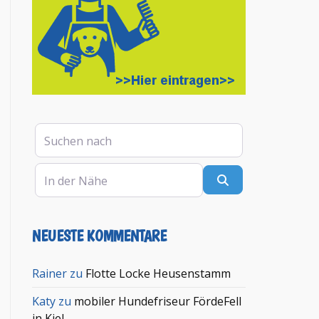
Suchen nach
In der Nähe
Suchen
NEUESTE KOMMENTARE
en
Rainer
zu
Flotte Locke Heusenstamm
Katy
zu
mobiler Hundefriseur FördeFell
in Kiel