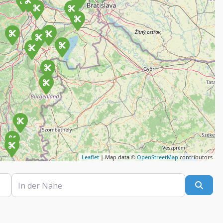
Leaflet
| Map data ©
OpenStreetMap
contributors
In der Nähe
Such