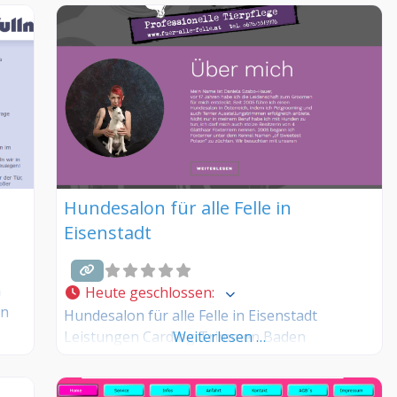
dieses Hundesalons? Dann teilen Sie Ihre
Erfahrungen über die Kommentarfunktion
unten mit anderen Hundebesitzer/innen!
Hundesalon für alle Felle in
Eisenstadt
n
Heute geschlossen
:
en
Hundesalon für alle Felle in Eisenstadt
Leistungen Carding Trimmen Baden
Weiterlesen …