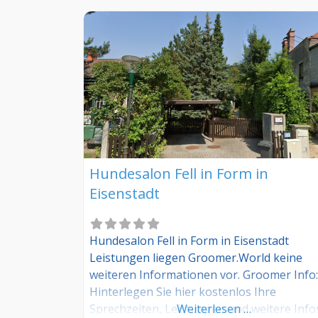
Hundesalon Fell in Form in
Eisenstadt
Hundesalon Fell in Form in Eisenstadt
Leistungen liegen Groomer.World keine
weiteren Informationen vor. Groomer Info:
Hinterlegen Sie hier kostenlos Ihre
Sprechzeiten, Leistungen und weitere Info
Weiterlesen …