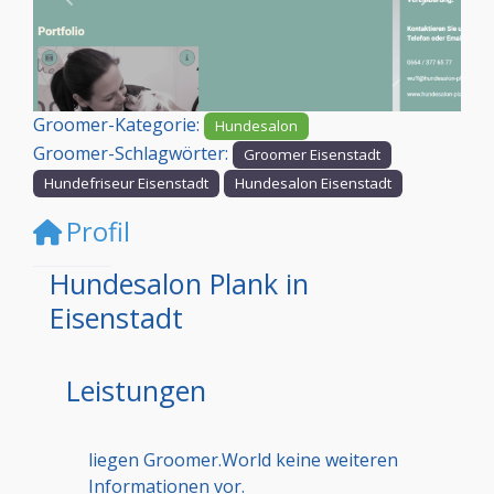
Vorheriges
Nächst
Groomer-Kategorie:
Hundesalon
Groomer-Schlagwörter:
Groomer Eisenstadt
Hundefriseur Eisenstadt
Hundesalon Eisenstadt
Profil
Hundesalon Plank in
Eisenstadt
Leistungen
liegen Groomer.World keine weiteren
Informationen vor.