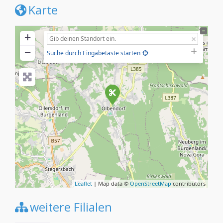
Karte
+
−
Suche durch Eingabetaste starten
Leaflet
| Map data ©
OpenStreetMap
contributors
weitere Filialen