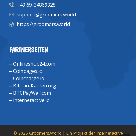
+49 69-34869328
support@groomers.world
https://groomers.world
PARTNERSEITEN
–
Onlineshop24.com
–
Coinpages.io
–
Coincharge.io
–
Bitcoin-Kaufen.org
–
BTCPayWall.com
–
internetactive.io
© 2026 Groomers.World | Ein Projekt der
Internetactive