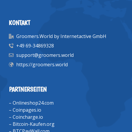
KONTAKT
Groomers.World by Internetactive GmbH
+49 69-34869328
support@groomers.world
https://groomers.world
PARTNERSEITEN
–
Onlineshop24.com
–
Coinpages.io
–
Coincharge.io
–
Bitcoin-Kaufen.org
–
BTCPayWall.com