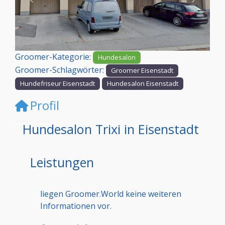
Vorheriges
Nächst
Groomer-Kategorie:
Hundesalon
Groomer-Schlagwörter:
Groomer Eisenstadt
Hundefriseur Eisenstadt
Hundesalon Eisenstadt
Profil
Hundesalon Trixi in Eisenstadt
Leistungen
liegen Groomer.World keine weiteren
Informationen vor.