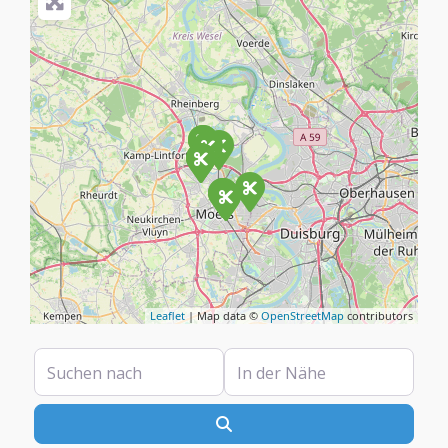
Leaflet
| Map data ©
OpenStreetMap
contributors
Suchen nach
In der Nähe
Suchen