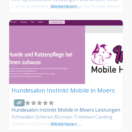
– jetzt kostenlos anmelden! Sind Sie Kunde dieses
Weiterlesen …
Hundesalons? Dann teilen Sie Ihre Erfahrungen
über die Kommentarfunktion unten mit anderen
Hundebesitzer/innen!
Hundesalon Instinkt Mobile in Moers
Hundesalon Instinkt Mobile in Moers Leistungen
Schneiden Scheren Bürsten Trimmen Carding
Baden und Föhnen Entfilzen
Weiterlesen …