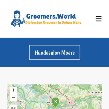
Hundesalon Moers
+
−