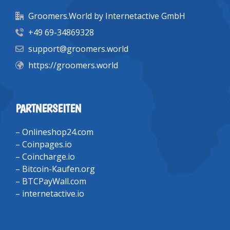
Groomers.World by Internetactive GmbH
+49 69-34869328
support@groomers.world
https://groomers.world
PARTNERSEITEN
–
Onlineshop24.com
–
Coinpages.io
–
Coincharge.io
–
Bitcoin-Kaufen.org
–
BTCPayWall.com
–
internetactive.io