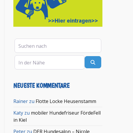
Suchen nach
In der Nähe
Suchen
NEUESTE KOMMENTARE
Rainer
zu
Flotte Locke Heusenstamm
Katy
zu
mobiler Hundefriseur FördeFell
in Kiel
Peter
zu
DER Hundesalon – Nicole