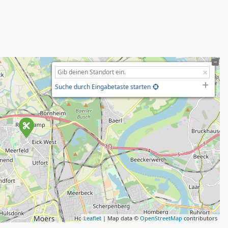
Suche durch Eingabetaste starten
Leaflet
| Map data ©
OpenStreetMap
contributors