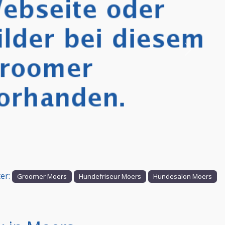
Nächstes
er:
Groomer Moers
Hundefriseur Moers
Hundesalon Moers