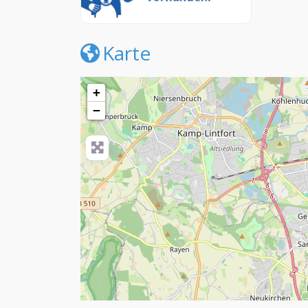
Karte
+
−