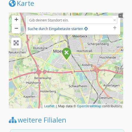
Karte
+
−
Suche durch Eingabetaste starten
Leaflet
| Map data ©
OpenStreetMap
contributors
weitere Filialen