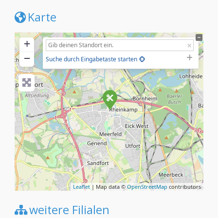
Karte
+
−
Suche durch Eingabetaste starten
Leaflet
| Map data ©
OpenStreetMap
contributors
weitere Filialen