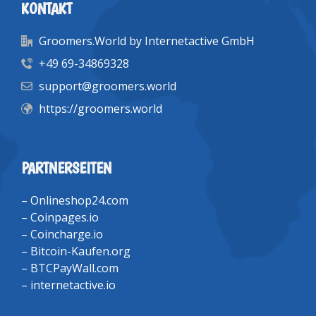
KONTAKT
Groomers.World by Internetactive GmbH
+49 69-34869328
support@groomers.world
https://groomers.world
PARTNERSEITEN
–
Onlineshop24.com
–
Coinpages.io
–
Coincharge.io
–
Bitcoin-Kaufen.org
–
BTCPayWall.com
–
internetactive.io