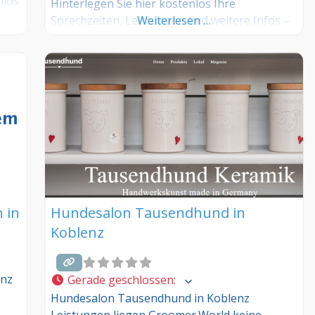
nlos
Hinterlegen Sie hier kostenlos Ihre
Sprechzeiten, Leistungen und weitere Infos –
Weiterlesen …
jetzt kostenlos anmelden! Sind Sie Kunde
dieses Hundesalons? Dann teilen Sie Ihre
Erfahrungen über die Kommentarfunktion
unten mit anderen Hundebesitzer/innen!
 in
Hundesalon Tausendhund in
Koblenz
enz
Gerade geschlossen
:
Hundesalon Tausendhund in Koblenz
Leistungen liegen Groomer.World keine