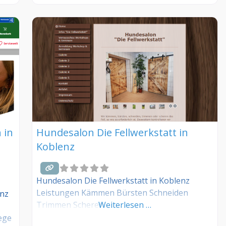
anmelden! Sind Sie Kunde dieses
Hundesalons? Dann teilen Sie Ihre
Erfahrungen über die Kommentarfunktion
unten mit anderen Hundebesitzer/innen!
 in
Hundesalon Die Fellwerkstatt in
Koblenz
Hundesalon Die Fellwerkstatt in Koblenz
Leistungen Kämmen Bürsten Schneiden
enz
Trimmen Scheren
Weiterlesen …
ege