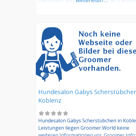
Leistungen und weitere Infos – jetzt koste
Weiterlesen …
anmelden! Sind Sie Kunde dieses
Hundesalons? Dann teilen Sie Ihre
Erfahrungen über die Kommentarfunktion
unten mit anderen Hundebesitzer/innen!
Hundesalon Gabys Scherstübchen
Koblenz
Hundesalon Gabys Scherstübchen in Kobl
Leistungen liegen Groomer.World keine
weiteren Informationen vor. Groomer Info: