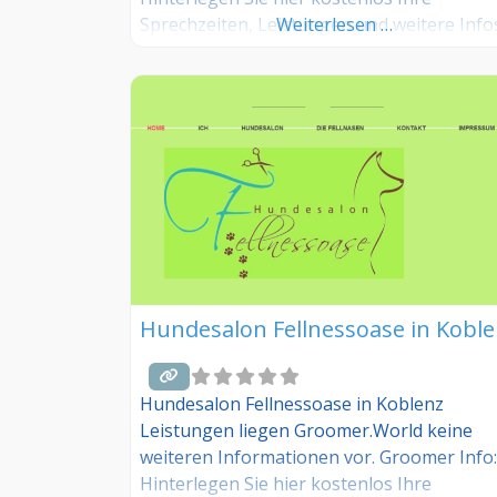
Sprechzeiten, Leistungen und weitere Info
Weiterlesen …
jetzt kostenlos anmelden! Sind Sie Kunde
dieses Hundesalons? Dann teilen Sie Ihre
Erfahrungen über die Kommentarfunktion
unten mit anderen Hundebesitzer/innen!
Hundesalon Fellnessoase in Kobl
Hundesalon Fellnessoase in Koblenz
Leistungen liegen Groomer.World keine
weiteren Informationen vor. Groomer Info:
Hinterlegen Sie hier kostenlos Ihre