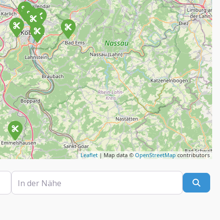
Leaflet
| Map data ©
OpenStreetMap
contributors
In der Nähe
Such