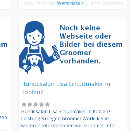
Leistungen und weitere Infos – jetzt kostenlos
Weiterlesen …
s –
anmelden! Sind Sie Kunde dieses
Hundesalons? Dann teilen Sie Ihre
Erfahrungen über die Kommentarfunktion
unten mit anderen Hundebesitzer/innen!
Hundesalon Lisa Schuitmaker in
Koblenz
n
Hundesalon Lisa Schuitmaker in Koblenz
egen
Leistungen liegen Groomer.World keine
weiteren Informationen vor. Groomer Info: