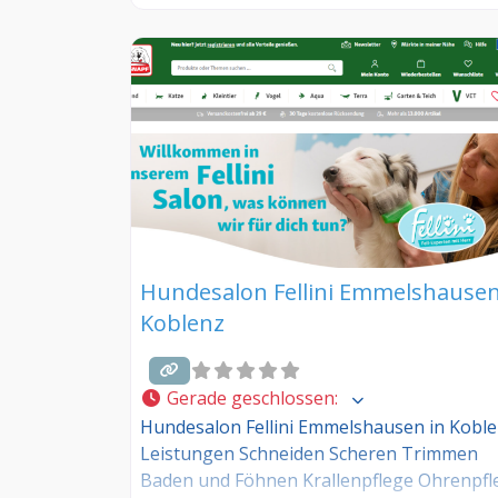
jetzt kostenlos anmelden! Sind Sie Kunde
dieses Hundesalons? Dann teilen Sie Ihre
Erfahrungen über die Kommentarfunktion
unten mit anderen Hundebesitzer/innen!
Hundesalon Fellini Emmelshausen
Koblenz
Gerade geschlossen
:
Hundesalon Fellini Emmelshausen in Kobl
Leistungen Schneiden Scheren Trimmen
Baden und Föhnen Krallenpflege Ohrenpfl