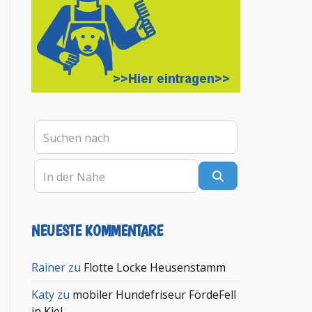
Suchen nach
In der Nähe
Suchen
NEUESTE KOMMENTARE
en
Rainer
zu
Flotte Locke Heusenstamm
Katy
zu
mobiler Hundefriseur FördeFell
in Kiel