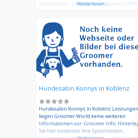
Sprechzeiten, Leistungen und weitere Info
Weiterlesen …
jetzt kostenlos anmelden! Sind Sie Kunde
dieses Hundesalons? Dann teilen Sie Ihre
Erfahrungen über die Kommentarfunktion
unten mit anderen Hundebesitzer/innen!
Hundesalon Konnys in Koblenz
Hundesalon Konnys in Koblenz Leistunge
liegen Groomer.World keine weiteren
Informationen vor. Groomer Info: Hinterl
Sie hier kostenlos Ihre Sprechzeiten,