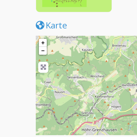
Karte
+
−