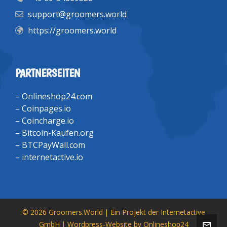
support@groomers.world
https://groomers.world
PARTNERSEITEN
–
Onlineshop24.com
–
Coinpages.io
–
Coincharge.io
–
Bitcoin-Kaufen.org
–
BTCPayWall.com
–
internetactive.io
© 2026 Groomers.World | Ein Projekt der
Internetactive
GmbH
| Wordpress-Website by
Onlineshop24