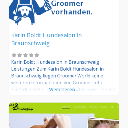
Karin Boldt Hundesalon in
Braunschweig
Karin Boldt Hundesalon in Braunschweig
Leistungen Zum Karin Boldt Hundesalon in
Braunschweig liegen Groomer.World keine
weiteren Informationen vor. Groomer Info:
Hinterlegen Sie hier kostenlos Ihre Sprechzeiten,
Weiterlesen …
Leistungen und weitere Infos – jetzt kostenlos
anmelden! Sind Sie Kunde dieses Hundesalons?
Dann teilen Sie Ihre Erfahrungen über die
Kommentarfunktion unten mit anderen
Hundebesitzer/innen!