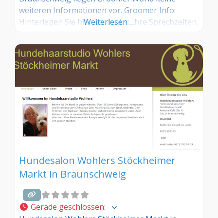
weiteren Informationen vor. Groomer Info:
Hinterlegen Sie hier kostenlos Ihre Sprechzeiten,
Weiterlesen …
Leistungen und weitere Infos – jetzt kostenlos
anmelden! Sind Sie Kunde dieses Hundesalons?
Dann teilen Sie Ihre Erfahrungen über die
Kommentarfunktion unten mit anderen
Hundebesitzer/innen!
Hundesalon Wohlers Stöckheimer
Markt in Braunschweig
Gerade geschlossen
: