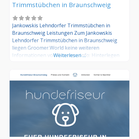
Trimmstübchen in Braunschweig
Jankowskis Lehndorfer Trimmstübchen in
Braunschweig Leistungen Zum Jankowskis
Lehndorfer Trimmstübchen in Braunschweig
liegen Groomer.World keine weiteren
Informationen vor. Groomer Info: Hinterlegen
Weiterlesen …
Sie hier kostenlos Ihre Sprechzeiten, Leistungen
und weitere Infos – jetzt kostenlos anmelden!
Sind Sie Kunde dieses Hundesalons? Dann teilen
Sie Ihre Erfahrungen über die
Kommentarfunktion unten mit anderen
Hundebesitzer/innen!