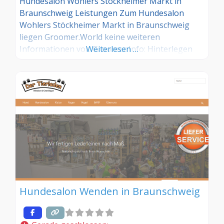
Hundesalon Wohlers Stöckheimer Markt in
Braunschweig Leistungen Zum Hundesalon
Wohlers Stöckheimer Markt in Braunschweig
liegen Groomer.World keine weiteren
Informationen vor. Groomer Info: Hinterlegen
Weiterlesen …
Sie hier kostenlos Ihre Sprechzeiten, Leistungen
und weitere Infos – jetzt kostenlos anmelden!
Sind Sie Kunde dieses Hundesalons? Dann teilen
Sie Ihre Erfahrungen über die
Kommentarfunktion unten mit anderen
Hundebesitzer/innen!
Hundesalon Wenden in Braunschweig