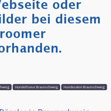
Nächstes
chweig
Hundefriseur Braunschweig
Hundesalon Braunschweig