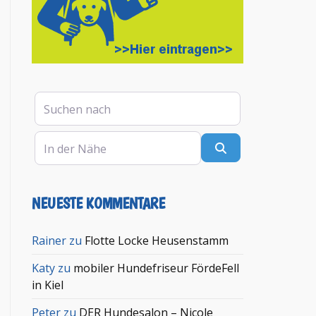
Suchen nach
In der Nähe
Suchen
NEUESTE KOMMENTARE
Rainer
zu
Flotte Locke Heusenstamm
Katy
zu
mobiler Hundefriseur FördeFell
in Kiel
Peter
zu
DER Hundesalon – Nicole