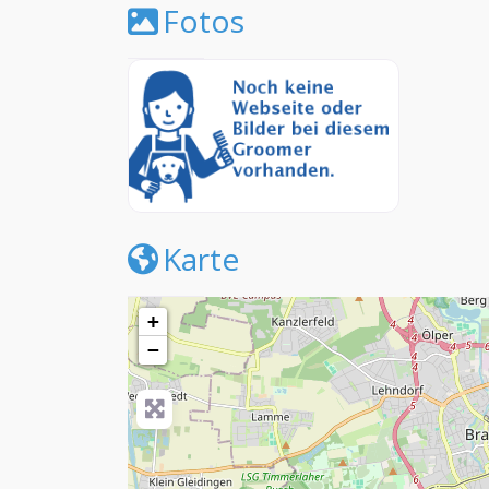
Fotos
Karte
+
−