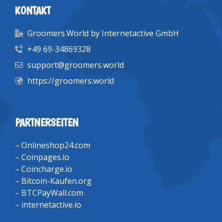
KONTAKT
Groomers.World by Internetactive GmbH
+49 69-34869328
support@groomers.world
https://groomers.world
PARTNERSEITEN
–
Onlineshop24.com
–
Coinpages.io
–
Coincharge.io
–
Bitcoin-Kaufen.org
–
BTCPayWall.com
–
internetactive.io