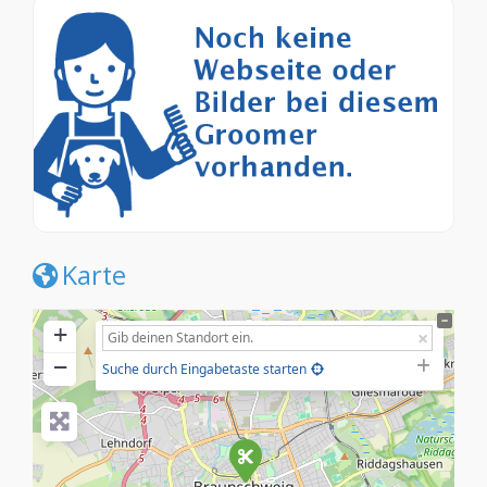
Karte
+
−
Suche durch Eingabetaste starten