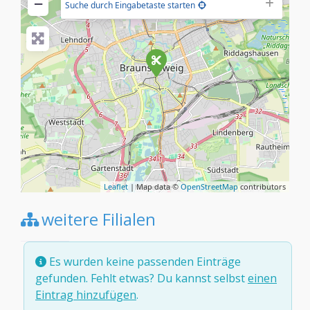
−
Suche durch Eingabetaste starten
Leaflet
| Map data ©
OpenStreetMap
contributors
weitere Filialen
Es wurden keine passenden Einträge
gefunden. Fehlt etwas? Du kannst selbst
einen
Eintrag hinzufügen
.