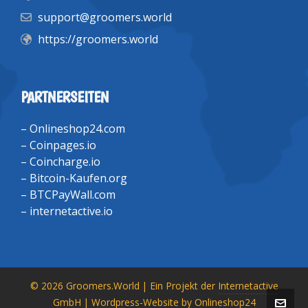
support@groomers.world
https://groomers.world
PARTNERSEITEN
–
Onlineshop24.com
–
Coinpages.io
–
Coincharge.io
–
Bitcoin-Kaufen.org
–
BTCPayWall.com
–
internetactive.io
© 2026 Groomers.World | Ein Projekt der
Internetactive
GmbH
| Wordpress-Website by
Onlineshop24