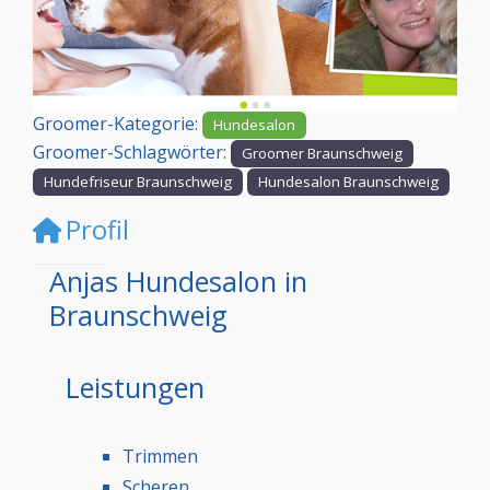
Vorheriges
Nächst
Groomer-Kategorie:
Hundesalon
Groomer-Schlagwörter:
Groomer Braunschweig
Hundefriseur Braunschweig
Hundesalon Braunschweig
Profil
Anjas Hundesalon in
Braunschweig
Leistungen
Trimmen
Scheren