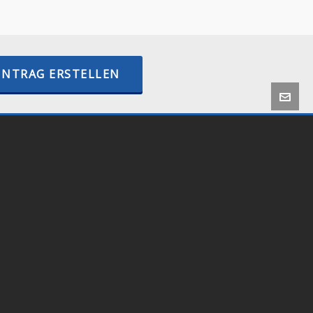
–
internetactive.io
INTRAG ERSTELLEN
 by
Onlineshop24