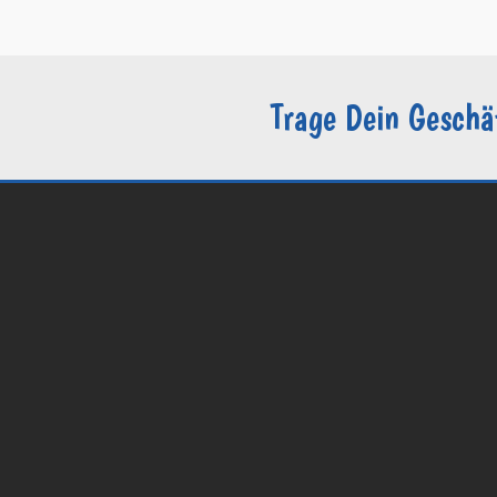
–
Sie sind Groomer?
Trage Dein Geschä
© 2026 Groomers