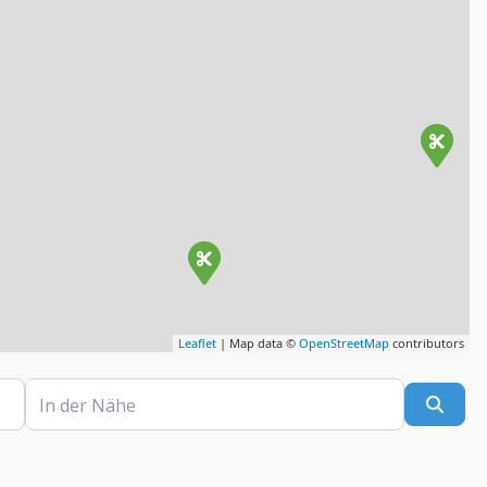
Leaflet
| Map data ©
OpenStreetMap
contributors
In der Nähe
Such