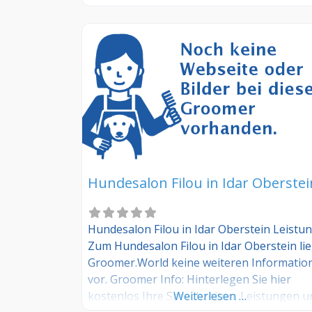
kostenlos Ihre Sprechzeiten, Leistungen u
weitere Infos – jetzt kostenlos anmelden! S
Sie Kunde dieses Hundesalons? Dann teile
Sie Ihre Erfahrungen über die
Kommentarfunktion unten mit anderen
Hundebesitzer/innen!
Hundesalon Filou in Idar Oberstei
Hundesalon Filou in Idar Oberstein Leistu
Zum Hundesalon Filou in Idar Oberstein li
Groomer.World keine weiteren Informatio
vor. Groomer Info: Hinterlegen Sie hier
kostenlos Ihre Sprechzeiten, Leistungen u
Weiterlesen …