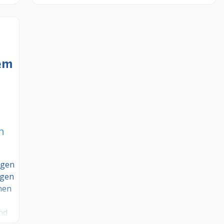
nd
Sie hier kostenlos Ihre Sprechzeiten,
ind
Leistungen und weitere Infos – jetzt kostenlos
n
anmelden! Sind Sie Kunde dieses
Hundesalons? Dann teilen Sie Ihre
Erfahrungen über die Kommentarfunktion
unten mit anderen Hundebesitzer/innen!
n
ngen
egen
nen
nd