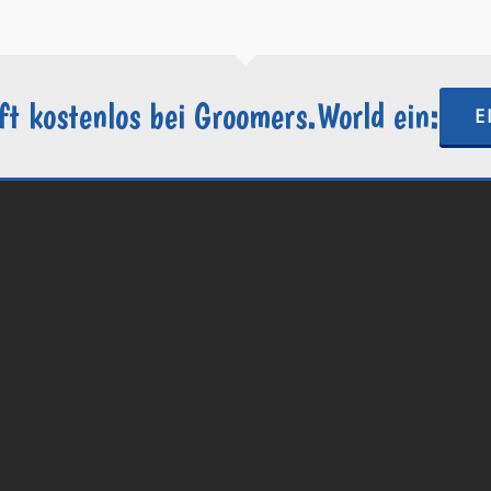
ft kostenlos bei Groomers.World ein:
E
.World | Ein Projekt der
Internetactive GmbH
| Wordpress-Website