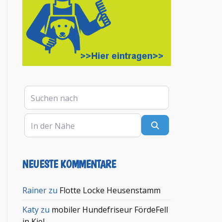
Suchen nach
In der Nähe
Suchen
NEUESTE KOMMENTARE
en
Rainer
zu
Flotte Locke Heusenstamm
Katy
zu
mobiler Hundefriseur FördeFell
in Kiel