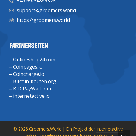
+49 69-34869328
support@groomers.world
https://groomers.world
PARTNERSEITEN
–
Onlineshop24.com
–
Coinpages.io
–
Coincharge.io
–
Bitcoin-Kaufen.org
–
BTCPayWall.com
–
internetactive.io
© 2026 Groomers.World | Ein Projekt der
Internetactive