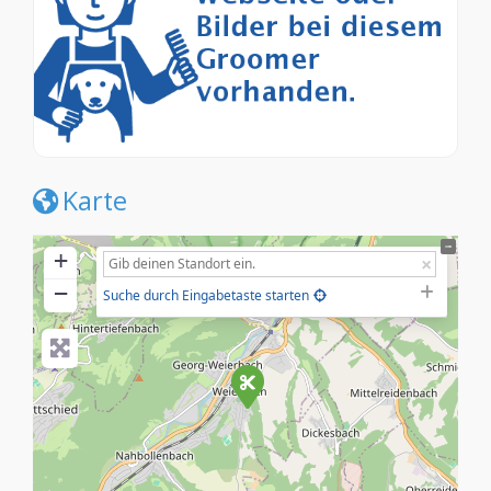
Karte
+
−
Suche durch Eingabetaste starten