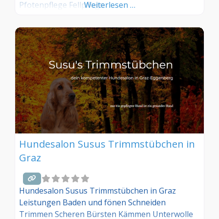
Pfotenpflege Fellpflege
Weiterlesen …
Hundesalon Susus Trimmstübchen in
Graz
Hundesalon Susus Trimmstübchen in Graz
Leistungen Baden und fönen Schneiden
Trimmen Scheren Bürsten Kämmen Unterwolle