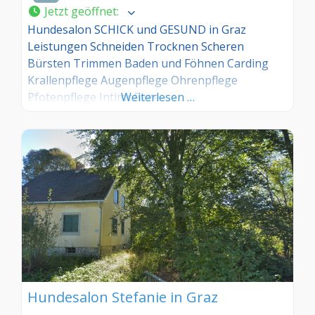
Jetzt geöffnet
:
Hundesalon SCHICK und GESUND in Graz
Leistungen Schneiden Trocknen Scheren
Bürsten Trimmen Baden und Föhnen Carding
Krallenpflege Augenpflege Ohrenpflege
Pfotenpflege Intimpflege
Weiterlesen …
Hundesalon Stefanie in Graz