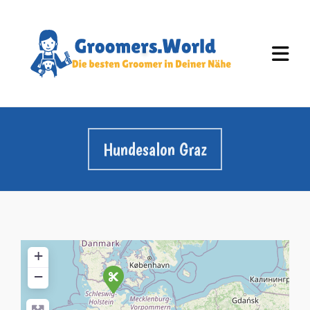
Hundesalon Graz
+
−