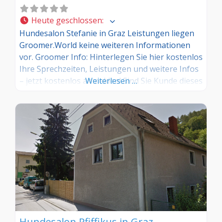
Heute geschlossen
:
Hundesalon Stefanie in Graz Leistungen liegen
Groomer.World keine weiteren Informationen
vor. Groomer Info: Hinterlegen Sie hier kostenlos
Ihre Sprechzeiten, Leistungen und weitere Infos
– jetzt kostenlos anmelden! Sind Sie Kunde dieses
Weiterlesen …
Hundesalons? Dann teilen Sie Ihre Erfahrungen
über die Kommentarfunktion unten mit anderen
Hundebesitzer/innen!
Hundesalon Pfiffikus in Graz