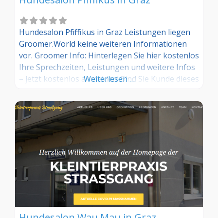
Hundesalon Pfiffikus in Graz Leistungen liegen
Groomer.World keine weiteren Informationen
vor. Groomer Info: Hinterlegen Sie hier kostenlos
Ihre Sprechzeiten, Leistungen und weitere Infos
– jetzt kostenlos anmelden! Sind Sie Kunde dieses
Weiterlesen …
Hundesalons? Dann teilen Sie Ihre Erfahrungen
über die Kommentarfunktion unten mit anderen
Hundebesitzer/innen!
Hundesalon Wau Mau in Graz