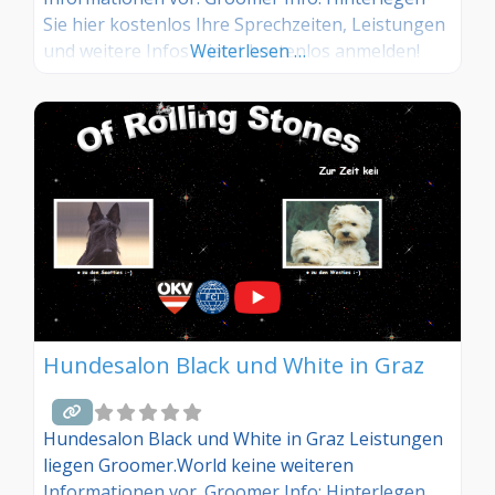
Sie hier kostenlos Ihre Sprechzeiten, Leistungen
und weitere Infos – jetzt kostenlos anmelden!
Weiterlesen …
Sind Sie Kunde dieses Hundesalons? Dann teilen
Sie Ihre Erfahrungen über die
Kommentarfunktion unten mit anderen
Hundebesitzer/innen!
Hundesalon Black und White in Graz
Hundesalon Black und White in Graz Leistungen
liegen Groomer.World keine weiteren
Informationen vor. Groomer Info: Hinterlegen