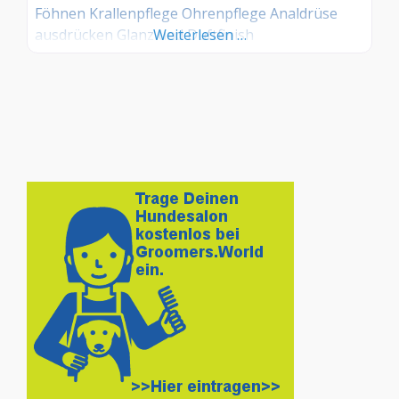
Föhnen Krallenpflege Ohrenpflege Analdrüse
ausdrücken Glanz und Duftfinish
Weiterlesen …