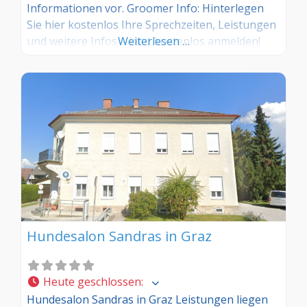
Informationen vor. Groomer Info: Hinterlegen
Sie hier kostenlos Ihre Sprechzeiten, Leistungen
und weitere Infos – jetzt kostenlos anmelden!
Weiterlesen …
Sind Sie Kunde dieses Hundesalons? Dann teilen
Sie Ihre Erfahrungen über die
Kommentarfunktion unten mit anderen
Hundebesitzer/innen!
Hundesalon Sandras in Graz
Heute geschlossen
:
Hundesalon Sandras in Graz Leistungen liegen