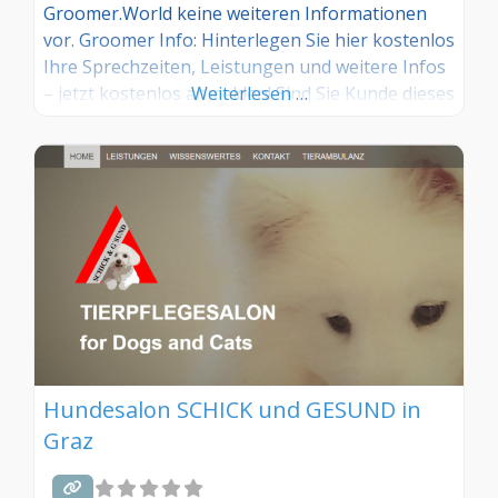
Groomer.World keine weiteren Informationen
vor. Groomer Info: Hinterlegen Sie hier kostenlos
Ihre Sprechzeiten, Leistungen und weitere Infos
– jetzt kostenlos anmelden! Sind Sie Kunde dieses
Weiterlesen …
Hundesalons? Dann teilen Sie Ihre Erfahrungen
über die Kommentarfunktion unten mit anderen
Hundebesitzer/innen!
Hundesalon SCHICK und GESUND in
Graz