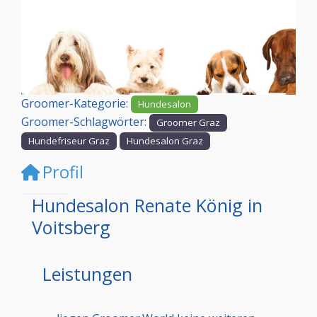
Vorheriges
Nächst
Groomer-Kategorie:
Hundesalon
Groomer-Schlagwörter:
Groomer Graz
Hundefriseur Graz
Hundesalon Graz
Profil
Hundesalon Renate König in
Voitsberg
Leistungen