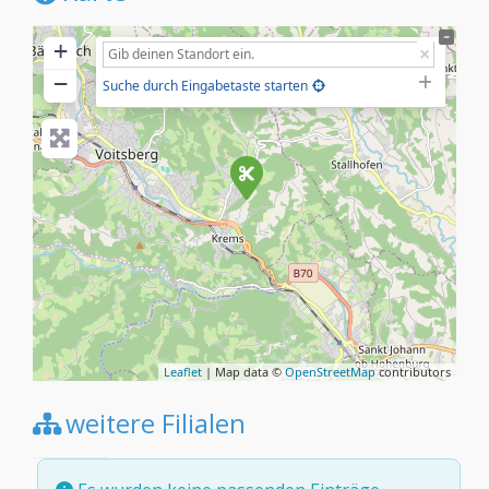
+
−
Suche durch Eingabetaste starten
Leaflet
| Map data ©
OpenStreetMap
contributors
weitere Filialen