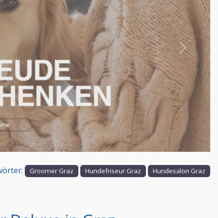
Nächstes
örter:
Groomer Graz
Hundefriseur Graz
Hundesalon Graz