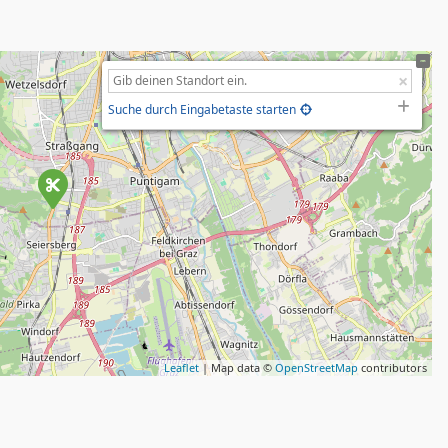
Suche durch Eingabetaste starten
Leaflet
| Map data ©
OpenStreetMap
contributors