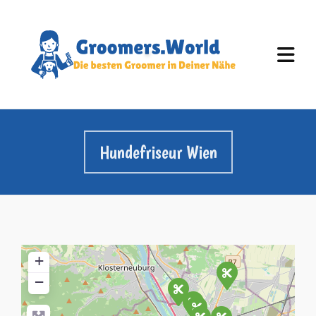
Hundefriseur Wien
+
−