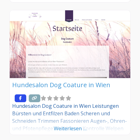
Felltyp und Welpen) Handtuch-Trocknen Föhnen
(per Hand, keine Föhnbox!) Professionelles
Schneiden, Entfilzen* Scheren oder Hand-
Trimmen (je nach Rasse bzw. Felltyp)
Hausgemachte Hundekekse und frisches Wasser
Hundesalon Dog Coature in Wien
Hundesalon Dog Coature in Wien Leistungen
Bürsten und Entfilzen Baden Scheren und
Schneiden Trimmen Fassonieren Augen-, Ohren-
und Pfotenpflege Analdrüsen Kontrolle Welpen
Weiterlesen …