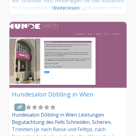
vor. Groomer Info: Hinterlegen Sie hier kostenlos
Ihre Sprechzeiten, Leistungen und weitere Infos
Weiterlesen …
– jetzt kostenlos anmelden! Sind Sie Kunde dieses
Hundesalons? Dann teilen Sie Ihre Erfahrungen
über die Kommentarfunktion unten mit anderen
Hundebesitzer/innen!
Hundesalon Döbling in Wien
Hundesalon Döbling in Wien Leistungen
Begutachtung des Fells Schneiden, Scheren,
Trimmen (je nach Rasse und Felltyp, nach