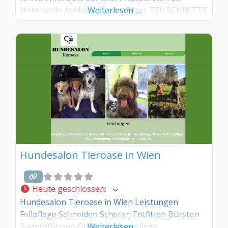
Unterwolle Ausbürsten des Filzes TEILSCHNITTE
Weiterlesen …
BERATUNG FÜR DEN HUNDEHALTER
Hundesalon Tieroase in Wien
Heute geschlossen
:
Hundesalon Tieroase in Wien Leistungen
Fellpflege Schneiden Scheren Entfilzen Bürsten
Baden/föhnen Ohren-Krallen pflege
Weiterlesen …