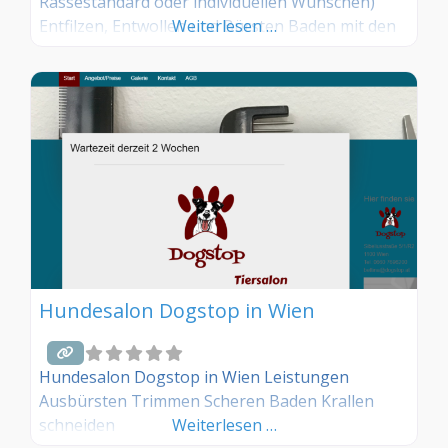
Rassestandard oder individuellen Wünschen)
Entfilzen, Entwollen und Bürsten Baden mit den
Weiterlesen …
auf den Felltyp abgestimmten Shampoos und
Föhnen Façonschnitte (z.B. Teilbereiche wie
Achsel, Bauch, Augen, Ohren und Näschen)
Pfotenpflege und Krallenkürzen Leckerlis
Beratung rund um die Fellpflege daheim Mobiles
Service auf Anfrage.
Hundesalon Dogstop in Wien
Hundesalon Dogstop in Wien Leistungen
Ausbürsten Trimmen Scheren Baden Krallen
schneiden
Weiterlesen …