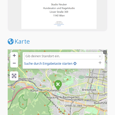
Karte
+
−
Suche durch Eingabetaste starten