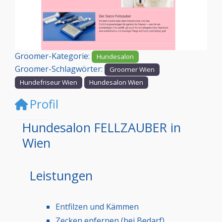
Vorheriges
Nächst
Groomer-Kategorie:
Hundesalon
Groomer-Schlagwörter:
Groomer Wien
Hundefriseur Wien
Hundesalon Wien
Profil
Hundesalon FELLZAUBER in
Wien
Leistungen
Entfilzen und Kämmen
Zecken enfernen (bei Bedarf)