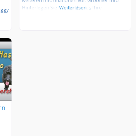
weiteren Informationen vor. Groomer Info:
Hinterlegen Sie hier kostenlos Ihre
Weiterlesen …
oggy
Sprechzeiten, Leistungen und weitere Infos –
jetzt kostenlos anmelden! Sind Sie Kunde
dieses Hundesalons? Dann teilen Sie Ihre
nen
Erfahrungen über die Kommentarfunktion
unten mit anderen Hundebesitzer/innen!
nd
ind
n
rn