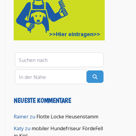
Suchen nach
In der Nähe
Suchen
NEUESTE KOMMENTARE
en
Rainer
zu
Flotte Locke Heusenstamm
Katy
zu
mobiler Hundefriseur FördeFell
in Kiel