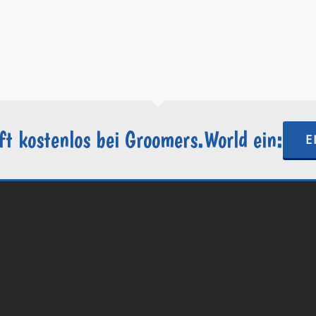
+49 69-34869328
support@groomers.world
https://groomers.world
ft kostenlos bei Groomers.World ein:
E
.World | Ein Projekt der
Internetactive GmbH
| Wordpress-Website