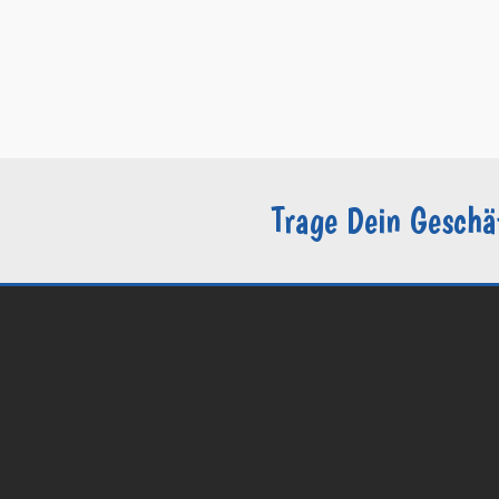
–
Kontakt
–
Impressum
–
AGB
–
Datenschutzerklärung / DSGVO
–
Sie sind Groomer?
Trage Dein Geschä
© 2026 Groomers