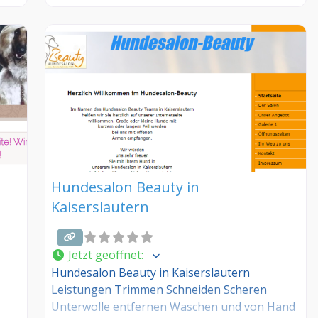
Sprechzeiten, Leistungen und weitere Infos –
nd
jetzt kostenlos anmelden! Sind Sie Kunde
ind
dieses Hundesalons? Dann teilen Sie Ihre
n
Erfahrungen über die Kommentarfunktion
unten mit anderen Hundebesitzer/innen!
Hundesalon Beauty in
Kaiserslautern
Jetzt geöffnet
:
Hundesalon Beauty in Kaiserslautern
Leistungen Trimmen Schneiden Scheren
Unterwolle entfernen Waschen und von Hand