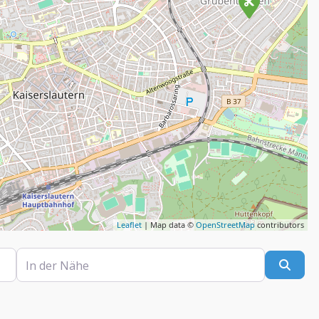
Leaflet
| Map data ©
OpenStreetMap
contributors
In der Nähe
Such