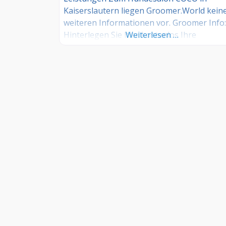
Kaiserslautern liegen Groomer.World kein
weiteren Informationen vor. Groomer Info:
Hinterlegen Sie hier kostenlos Ihre
Weiterlesen …
Sprechzeiten, Leistungen und weitere Info
jetzt kostenlos anmelden! Sind Sie Kunde
dieses Hundesalons? Dann teilen Sie Ihre
Erfahrungen über die Kommentarfunktion
unten mit anderen Hundebesitzer/innen!
INFORMATIONEN
–
FAQ