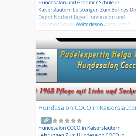
Hundesalon und Groomer Schule in
Kaiserslautern Leistungen Zum Bennys D
Depot Norbert Jäger Hundesalon und
Groomer Schule in Kaiserslautern liegen
Weiterlesen …
Groomer.World keine weiteren Informatio
vor. Groomer Info: Hinterlegen Sie hier
kostenlos Ihre Sprechzeiten, Leistungen u
weitere Infos – jetzt kostenlos anmelden! S
Sie Kunde dieses Hundesalons? Dann teile
Sie Ihre Erfahrungen über die
Kommentarfunktion unten
Hundesalon COCO in Kaiserslaute
Hundesalon COCO in Kaiserslautern
Leistungen Zum Hundesalon COCO in