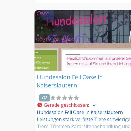
kostenlos Ihre Sprechzeiten, Leistungen u
weitere Infos – jetzt kostenlos anmelden! S
Sie Kunde dieses Hundesalons? Dann teile
Sie Ihre Erfahrungen über die
Kommentarfunktion unten mit anderen
Hundebesitzer/innen!
Hundesalon Fell Oase in
Kaiserslautern
Gerade geschlossen
:
Hundesalon Fell Oase in Kaiserslautern
Leistungen stark verfilzte Tiere schwierige
Tiere Trimmen Pararsitenbehandlung und