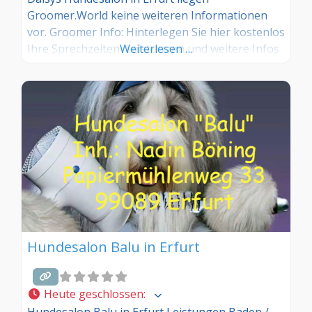
Groomer.World keine weiteren Informationen
vor. Groomer Info: Hinterlegen Sie hier kostenlos
Ihre Sprechzeiten, Leistungen und weitere Infos
Weiterlesen …
– jetzt kostenlos anmelden! Sind Sie Kunde dieses
Hundesalons? Dann teilen Sie Ihre Erfahrungen
über die Kommentarfunktion unten mit anderen
Hundebesitzer/innen!
Hundesalon Balu in Erfurt
Heute geschlossen
:
Hundesalon Balu in Erfurt Leistungen Baden /