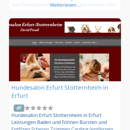
Ihre Sprechzeiten, Leistungen und weitere Infos
Weiterlesen …
– jetzt kostenlos anmelden! Sind Sie Kunde dieses
Hundesalons? Dann teilen Sie Ihre Erfahrungen
über die Kommentarfunktion unten mit anderen
Hundebesitzer/innen!
Hundesalon Erfurt Stotternheim in
Erfurt
Hundesalon Erfurt Stotternheim in Erfurt
Leistungen Baden und Föhnen Bürsten und
Entfilzen Scheren Trimmen Carding (entfernen