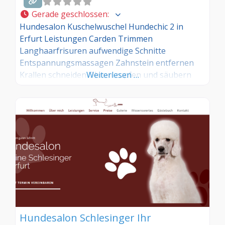
Gerade geschlossen
:
Hundesalon Kuschelwuschel Hundechic 2 in
Erfurt Leistungen Carden Trimmen
Langhaarfrisuren aufwendige Schnitte
Entspannungsmassagen Zahnstein entfernen
Krallen schneiden Ohren zupfen und säubern
Weiterlesen …
Augenpflege / Tränenstein Aufschlag für
Ungeziefer / Flöhe Aufschlag für stark
verschmutzte Tiere Besondere Pflegeprodukte /
Styling / Glanz / Pflegepackung
Hundesalon Schlesinger Ihr