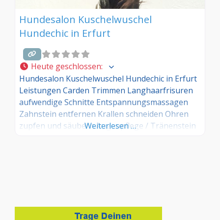
Hundesalon Kuschelwuschel
Hundechic in Erfurt
Heute geschlossen
:
Hundesalon Kuschelwuschel Hundechic in Erfurt
Leistungen Carden Trimmen Langhaarfrisuren
aufwendige Schnitte Entspannungsmassagen
Zahnstein entfernen Krallen schneiden Ohren
zupfen und säubern Augenpflege / Tränenstein
Weiterlesen …
Aufschlag für Ungeziefer / Flöhe Aufschlag für
stark verschmutzte Tiere Besondere
Pflegeprodukte / Styling / Glanz / Pflegepackung