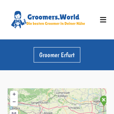
Groomer Erfurt
+
−