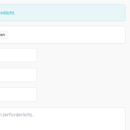
tlicht.
len