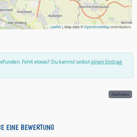
Leaflet
| Map data ©
OpenStreetMap
contributors
efunden. Fehlt etwas? Du kannst selbst
einen Eintrag
Nächstes
BE EINE BEWERTUNG