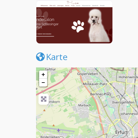
Karte
+
−