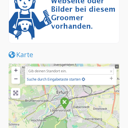
Karte
+
−
Suche durch Eingabetaste starten