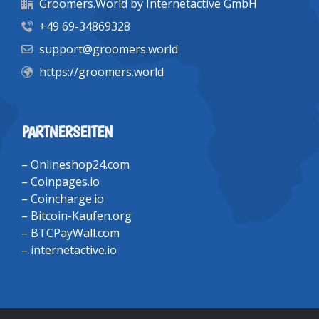
Groomers.World by Internetactive GmbH
+49 69-34869328
support@groomers.world
https://groomers.world
PARTNERSEITEN
–
Onlineshop24.com
–
Coinpages.io
–
Coincharge.io
–
Bitcoin-Kaufen.org
–
BTCPayWall.com
–
internetactive.io