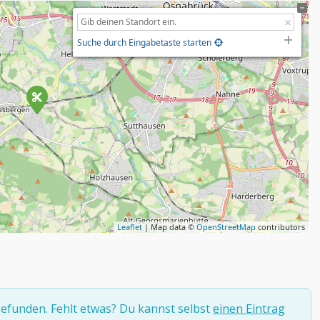
Suche durch Eingabetaste starten
Leaflet
| Map data ©
OpenStreetMap
contributors
efunden. Fehlt etwas? Du kannst selbst
einen Eintrag