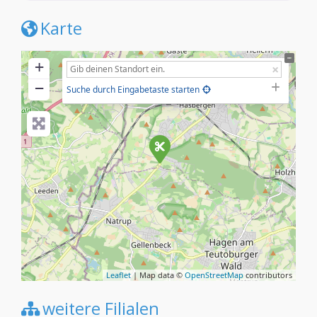
Karte
+
−
Suche durch Eingabetaste starten
Leaflet
| Map data ©
OpenStreetMap
contributors
weitere Filialen