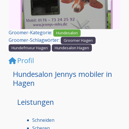
Vorheriges
Nächst
Groomer-Kategorie:
Hundesalon
Groomer-Schlagwörter:
Groomer Hagen
Hundefriseur Hagen
Hundesalon Hagen
Profil
Hundesalon Jennys mobiler in
Hagen
Leistungen
Schneiden
Scheren