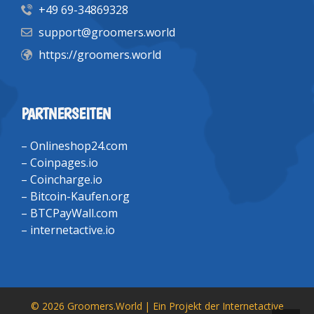
+49 69-34869328
support@groomers.world
https://groomers.world
PARTNERSEITEN
–
Onlineshop24.com
–
Coinpages.io
–
Coincharge.io
–
Bitcoin-Kaufen.org
–
BTCPayWall.com
–
internetactive.io
© 2026 Groomers.World | Ein Projekt der
Internetactive