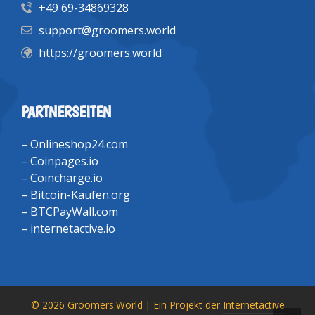
+49 69-34869328
support@groomers.world
https://groomers.world
PARTNERSEITEN
–
Onlineshop24.com
–
Coinpages.io
–
Coincharge.io
–
Bitcoin-Kaufen.org
–
BTCPayWall.com
–
internetactive.io
© 2026 Groomers.World | Ein Projekt der
Internetactive