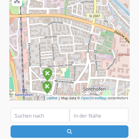
Leaflet
| Map data ©
OpenStreetMap
contributors
Suchen nach
In der Nähe
Suchen