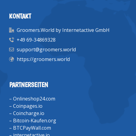
KONTAKT
Groomers.World by Internetactive GmbH
+49 69-34869328
support@groomers.world
https://groomers.world
PARTNERSEITEN
–
Onlineshop24.com
–
Coinpages.io
–
Coincharge.io
–
Bitcoin-Kaufen.org
–
BTCPayWall.com
–
internetactive.io