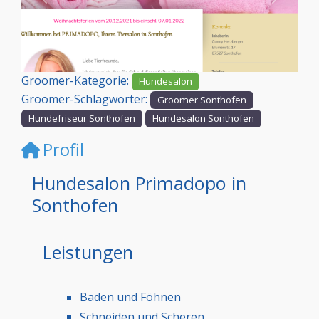
Vorheriges
Nächst
Groomer-Kategorie:
Hundesalon
Groomer-Schlagwörter:
Groomer Sonthofen
Hundefriseur Sonthofen
Hundesalon Sonthofen
Profil
Hundesalon Primadopo in
Sonthofen
Leistungen
Baden und Föhnen
Schneiden und Scheren