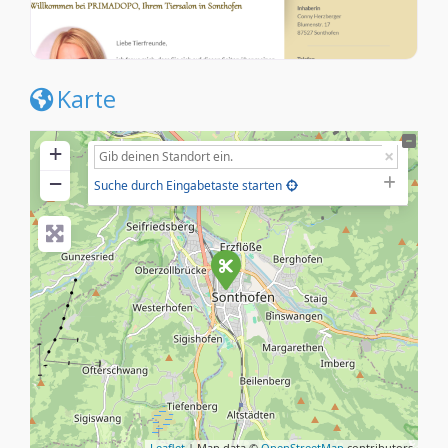
Karte
+
−
Suche durch Eingabetaste starten
Leaflet
| Map data ©
OpenStreetMap
contributors