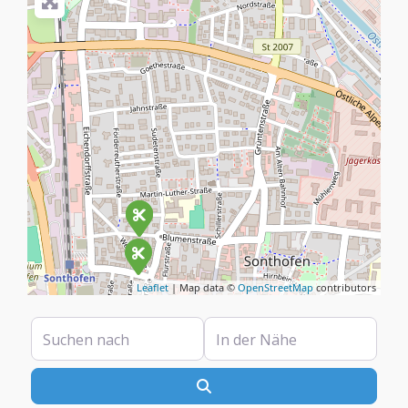
Leaflet
| Map data ©
OpenStreetMap
contributors
Suchen nach
In der Nähe
Suchen