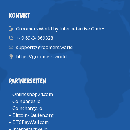
KONTAKT
Groomers.World by Internetactive GmbH
+49 69-34869328
support@groomers.world
https://groomers.world
PARTNERSEITEN
–
Onlineshop24.com
–
Coinpages.io
–
Coincharge.io
–
Bitcoin-Kaufen.org
–
BTCPayWall.com
–
internetactive.io