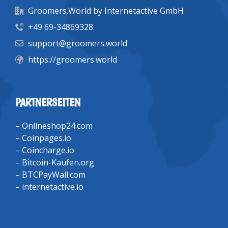
Groomers.World by Internetactive GmbH
+49 69-34869328
support@groomers.world
https://groomers.world
PARTNERSEITEN
–
Onlineshop24.com
–
Coinpages.io
–
Coincharge.io
–
Bitcoin-Kaufen.org
–
BTCPayWall.com
–
internetactive.io