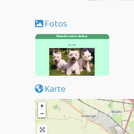
Fotos
Karte
+
−