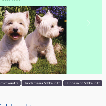
Nächstes
 Schkeuditz
Hundefriseur Schkeuditz
Hundesalon Schkeuditz