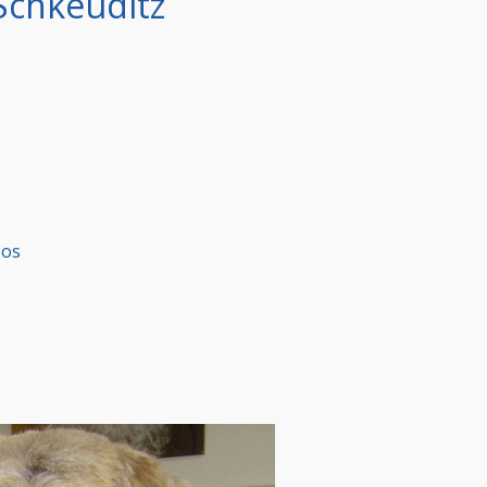
Schkeuditz
oos