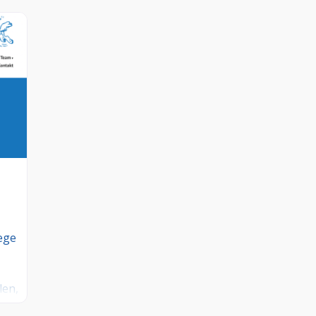
lege
len,