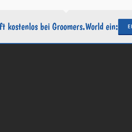
ft kostenlos bei Groomers.World ein:
E
.World | Ein Projekt der
Internetactive GmbH
| Wordpress-Website