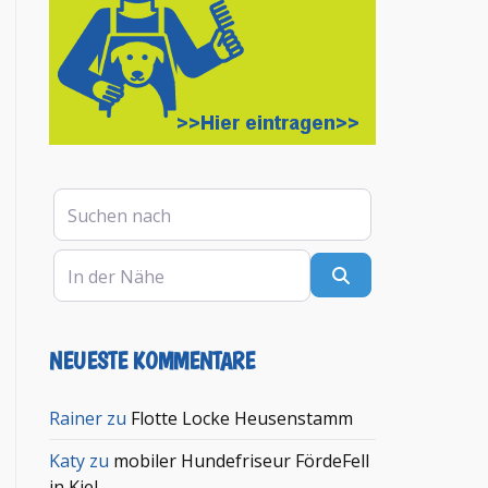
Suchen nach
In der Nähe
Suchen
NEUESTE KOMMENTARE
en
Rainer
zu
Flotte Locke Heusenstamm
Katy
zu
mobiler Hundefriseur FördeFell
in Kiel