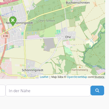
Leaflet
| Map data ©
OpenStreetMap
contributors
In der Nähe
Such