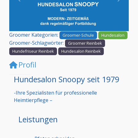
Vorheriges
Nächst
Groomer Kategorien:
Groomer-Schule
Hundesalon
Groomer-Schlagwörter:
Groomer Reinbek
Hundefriseur Reinbek
Hundesalon Reinbek
Profil
Hundesalon Snoopy seit 1979
-Ihre Spezialisten für professionelle
Heimtierpflege –
Leistungen