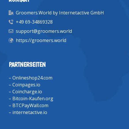
Groomers.World by Internetactive GmbH
+49 69-34869328
support@groomers.world
https://groomers.world
PARTNERSEITEN
–
Onlineshop24.com
–
Coinpages.io
–
Coincharge.io
–
Bitcoin-Kaufen.org
–
BTCPayWall.com
–
internetactive.io