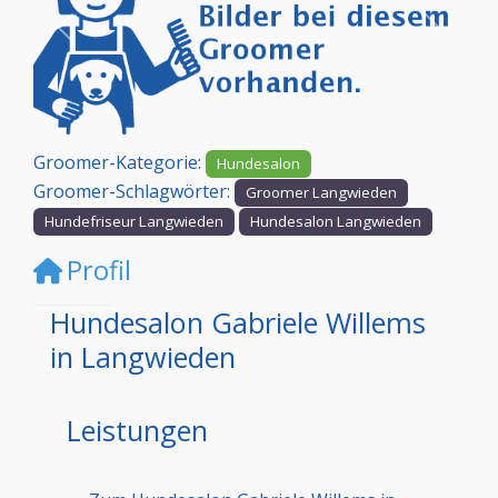
Vorheriges
Nächst
Groomer-Kategorie:
Hundesalon
Groomer-Schlagwörter:
Groomer Langwieden
Hundefriseur Langwieden
Hundesalon Langwieden
Profil
Hundesalon Gabriele Willems
in Langwieden
Leistungen