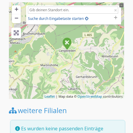
+
−
Suche durch Eingabetaste starten
Leaflet
| Map data ©
OpenStreetMap
contributors
weitere Filialen
Es wurden keine passenden Einträge