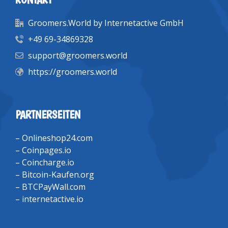
Groomers.World by Internetactive GmbH
+49 69-34869328
support@groomers.world
https://groomers.world
PARTNERSEITEN
–
Onlineshop24.com
–
Coinpages.io
–
Coincharge.io
–
Bitcoin-Kaufen.org
–
BTCPayWall.com
–
internetactive.io