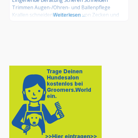
Trimmen Augen-/Ohren- und Ballenpflege
Krallen schneiden Entfernung von Zecken und
Weiterlesen …
Ungeziefer Entfilzen Carden Fellpflege Frisieren
und Schneiden nach Kundenwunsch
Rassespezifisches Frisieren nach Rasse-Standard