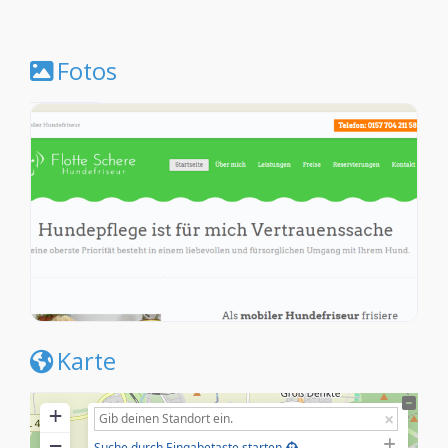
Fotos
Karte
+
−
Suche durch Eingabetaste starten