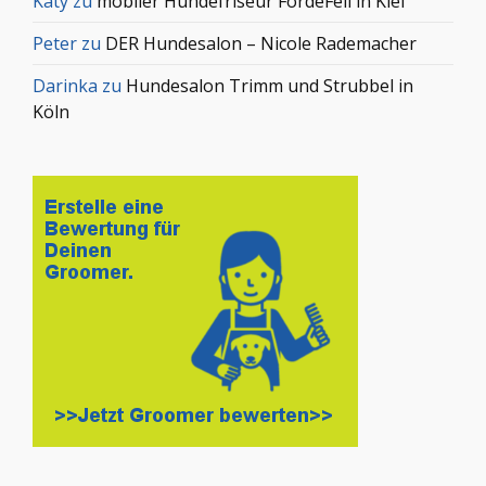
Katy
zu
mobiler Hundefriseur FördeFell in Kiel
Peter
zu
DER Hundesalon – Nicole Rademacher
Darinka
zu
Hundesalon Trimm und Strubbel in
Köln