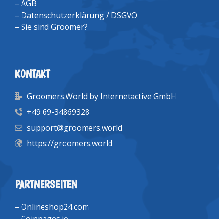
–
AGB
–
Datenschutzerklärung / DSGVO
–
Sie sind Groomer?
KONTAKT
Groomers.World by Internetactive GmbH
+49 69-34869328
support@groomers.world
https://groomers.world
PARTNERSEITEN
–
Onlineshop24.com
–
Coinpages.io