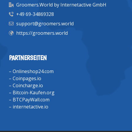
Groomers.World by Internetactive GmbH
+49 69-34869328
support@groomers.world
https://groomers.world
PARTNERSEITEN
–
Onlineshop24.com
–
Coinpages.io
–
Coincharge.io
–
Bitcoin-Kaufen.org
–
BTCPayWall.com
–
internetactive.io