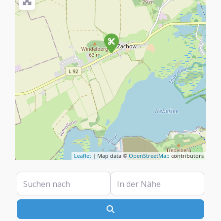
Leaflet
| Map data ©
OpenStreetMap
contributors
Suchen nach
In der Nähe
Suchen