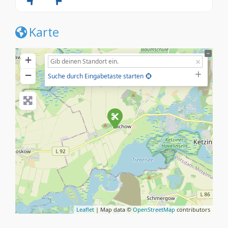
Karte
+
−
Suche durch Eingabetaste starten
Leaflet
| Map data ©
OpenStreetMap
contributors